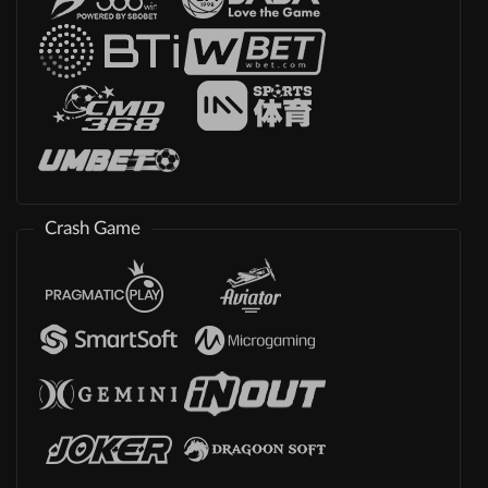
Crash Game