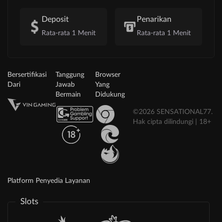
Deposit
Penarikan
Rata-rata 1 Menit
Rata-rata 1 Menit
Bersertifikasi
Tanggung
Browser
Dari
Jawab
Yang
Bermain
Didukung
©2026 SENSATIONAL77.
Hak cipta dilindungi | 18+
Platform Penyedia Layanan
Slots