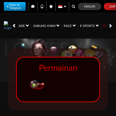
Main di
MASUK
DAF
Telegram
AME
ARCADE
SABUNG AYAM
RACE
E-SPORTS
TOGEL
Permainan
i