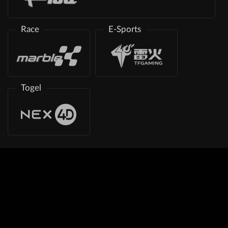
Race
E-Sports
Togel