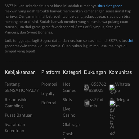
SS77 bukan sekadar situs slot biasa ini adalah rumahnya
situs slot gacor
maxwin yang udah terbukti banyak memberikan kemenangan sensasional tiap
harinya. Dengan minimal bet receh tapi peluang jackpot besar, siapa pun bisa
menang besar di sini. Sudah banyak member yang sukses bawa pulang cuan
ratusan juta dari game-game favorit seperti Gates of Olympus, Starlight
Princess, dan Sweet Bonanza.
Jadi, tunggu apa lagi? Segera daftar dan rasakan sensasi main di SS77, situs
slot
gacor maxwin terbaik di Indonesia. Cuan bukan lagi mimpi, asal mainnya di
tempat yang tepat!
Kebijaksanaan
Platform
Kategori
Dukungan
Komunitas
Tentang
Promosi
Hot
+855762
Whatsa
SENSATIONAL77
Games
828023
pp
Loyalty
Responsible
Slots
ss77ad
Telegra
Referral
Gambling
min
m
Live
Pusat Bantuan
Casino
Syarat dan
Olahraga
Ketentuan
Crash