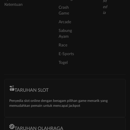
Ketentuan
Crash
Game
Arcade
Sabung
Ayam
Race
E-Sports
Togel
TARUHAN SLOT
Penyedia slot online dengan beragam pilihan game menarik yang
memudahkan pemain untuk mencapai jackpot
TARUHAN OLAHRAGA