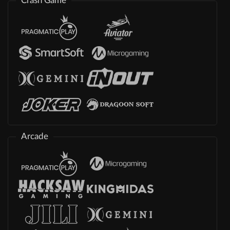
Crash Game
Arcade