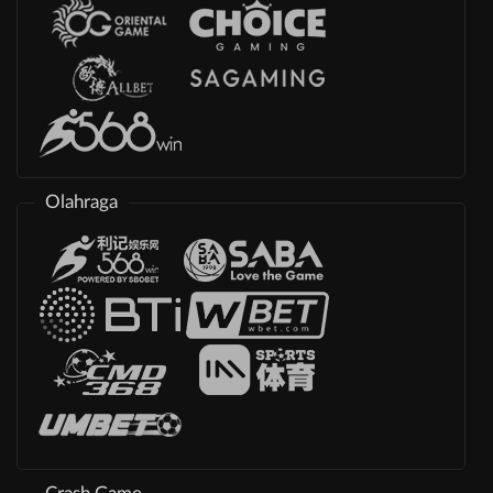
Olahraga