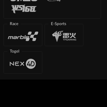
Race
E-Sports
Togel