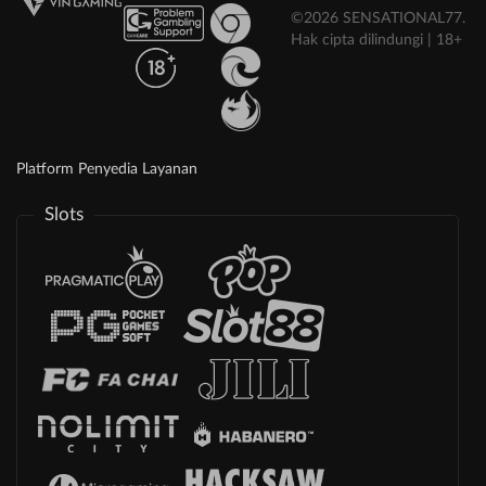
©2026 SENSATIONAL77.
Hak cipta dilindungi | 18+
Platform Penyedia Layanan
Slots