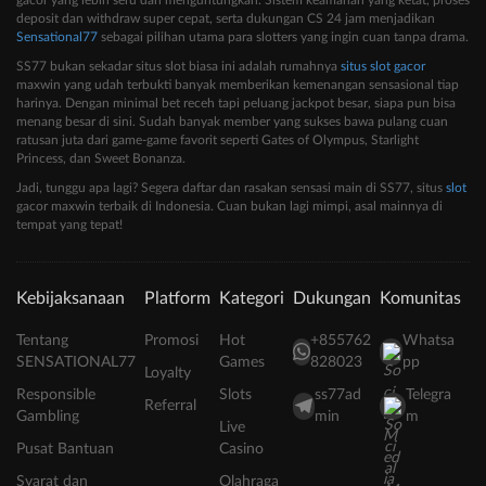
gacor yang lebih seru dan menguntungkan. Sistem keamanan yang ketat, proses
deposit dan withdraw super cepat, serta dukungan CS 24 jam menjadikan
Sensational77
sebagai pilihan utama para slotters yang ingin cuan tanpa drama.
SS77 bukan sekadar situs slot biasa ini adalah rumahnya
situs slot gacor
maxwin yang udah terbukti banyak memberikan kemenangan sensasional tiap
harinya. Dengan minimal bet receh tapi peluang jackpot besar, siapa pun bisa
menang besar di sini. Sudah banyak member yang sukses bawa pulang cuan
ratusan juta dari game-game favorit seperti Gates of Olympus, Starlight
Princess, dan Sweet Bonanza.
Jadi, tunggu apa lagi? Segera daftar dan rasakan sensasi main di SS77, situs
slot
gacor maxwin terbaik di Indonesia. Cuan bukan lagi mimpi, asal mainnya di
tempat yang tepat!
Kebijaksanaan
Platform
Kategori
Dukungan
Komunitas
Tentang
Promosi
Hot
+855762
Whatsa
SENSATIONAL77
Games
828023
pp
Loyalty
Responsible
Slots
ss77ad
Telegra
Referral
Gambling
min
m
Live
Pusat Bantuan
Casino
Syarat dan
Olahraga